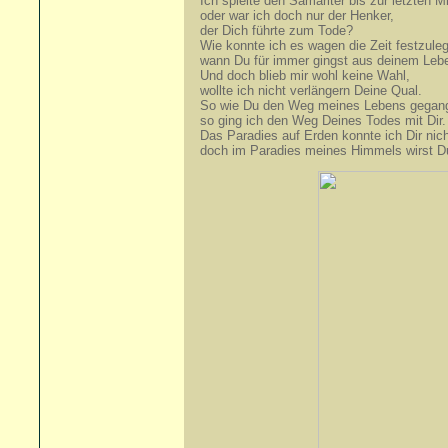
Ich spielte den Samariter bis zur letzten M
oder war ich doch nur der Henker,
der Dich führte zum Tode?
Wie konnte ich es wagen die Zeit festzule
wann Du für immer gingst aus deinem Leb
Und doch blieb mir wohl keine Wahl,
wollte ich nicht verlängern Deine Qual.
So wie Du den Weg meines Lebens gegange
so ging ich den Weg Deines Todes mit Dir.
Das Paradies auf Erden konnte ich Dir nic
doch im Paradies meines Himmels wirst D