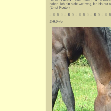
Sei nicht feierlich oder traurig. Lache wei
haben. Ich bin nicht weit weg, ich bin nur
(Ernst Reuter)
§=§=§=§=§=§=§=§=§=§=§=§=§=§=§=§=§
Erlkönig +14.