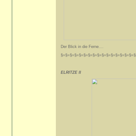
Der Blick in die Ferne....
§=§=§=§=§=§=§=§=§=§=§=§=§=§=§=§=§
ELRITZE II
+ 03.