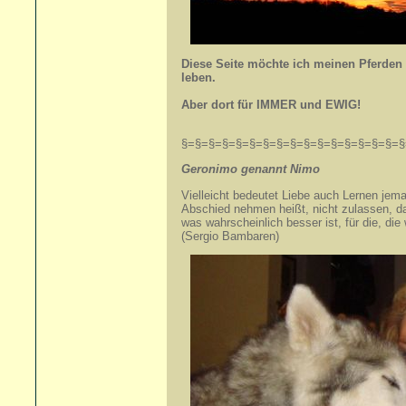
Diese Seite möchte ich meinen Pferde
leben.
Aber dort für IMMER und EWIG!
§=§=§=§=§=§=§=§=§=§=§=§=§=§=§=§=§
Geronimo genannt Nimo +
Vielleicht bedeutet Liebe auch Lernen je
Abschied nehmen heißt, nicht zulassen, 
was wahrscheinlich besser ist, für die, die 
(Sergio Bambaren)