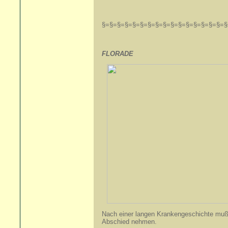
§=§=§=§=§=§=§=§=§=§=§=§=§=§=§=§=§
FLORADE
+ 04.
Nach einer langen Krankengeschichte muß
Abschied nehmen.