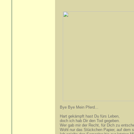
Bye Bye Mein Pferd...
Hart gekämpft hast Du fürs Leben,
doch ich hab Dir den Tod gegeben.
Wer gab mir der Recht, für Dich zu entsch
Wohl nur das Stückchen Papier, auf dem st