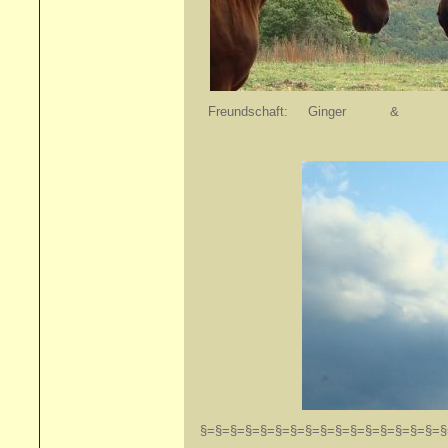
Freundschaft: Ginger & Er
§=§=§=§=§=§=§=§=§=§=§=§=§=§=§=§=§