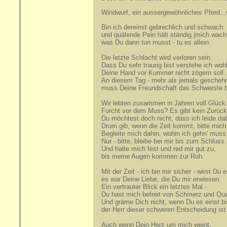
Windwurf, ein aussergewöhnliches Pferd...
Bin ich dereinst gebrechlich und schwach
und quälende Pein hält ständig jmich wach
was Du dann tun musst - tu es allein.
Die letzte Schlacht wird verloren sein.
Dass Du sehr traurig bist verstehe ich wohl
Deine Hand vor Kummer nicht zögern soll.
An diesem Tag - mehr als jemals geschehn
muss Deine Freundschaft das Schwerste b
Wir lebten zusammen in Jahren voll Glück
Furcht vor dem Muss? Es gibt kein Zurück
Du möchtest doch nicht, dass ich leide dab
Drum gib, wenn die Zeit kommt, bitte mich 
Begleite mich dahin, wohin ich gehn' muss
Nur - bitte, bleibe bei mir bis zum Schluss.
Und halte mich fest und red mir gut zu,
bis meine Augen kommen zur Ruh.
Mit der Zeit - ich bin mir sicher - wirst Du 
es war Deine Liebe, die Du mir erwiesen.
Ein vertrauter Blick ein letztes Mal -
Du hast mich befreit von Schmerz und Qua
Und gräme Dich nicht, wenn Du es einst bi
der Herr dieser schweren Entscheidung ist
Auch wenn Dein Herz um mich weint,