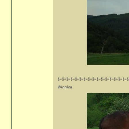
§=§=§=§=§=§=§=§=§=§=§=§=§=§=§=§=§
Winnica +19