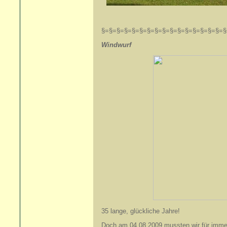
§=§=§=§=§=§=§=§=§=§=§=§=§=§=§=§=§
Windwurf +04
35 lange, glückliche Jahre!
Doch am 04.08.2009 mussten wir für imme